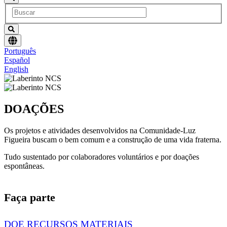
Escolha
Português
um
Español
idioma
English
DOAÇÕES
Os projetos e atividades desenvolvidos na Comunidade-Luz
Figueira buscam o bem comum e a construção de uma vida fraterna.
Tudo sustentado por colaboradores voluntários e por doações
espontâneas.
Faça parte
DOE RECURSOS MATERIAIS