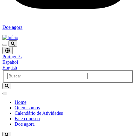
Doe agora
Escolha
Português
um
Español
idioma
English
Home
Quem somos
Navegación
Calendário de Atividades
principal
Fale conosco
Doe agora