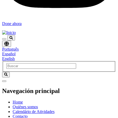
Done ahora
Elegir
Português
un
Español
idioma
English
Navegación principal
Home
Quiénes somos
Calendário de Atividades
Contacto