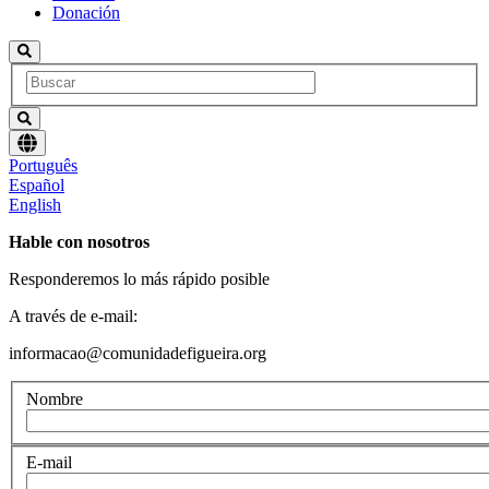
Donación
Elegir
Português
un
Español
idioma
English
Hable con nosotros
Responderemos lo más rápido posible
A través de e-mail:
informacao@comunidadefigueira.org
Nombre
E-mail